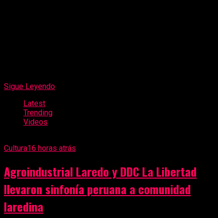
Trujillo, Chimbote y Cajamarca, impulsando una
planificación de largo plazo que priorice la calidad, la
sostenibilidad y la eficiencia de las inversiones públicas, con
el objetivo de generar mayor bienestar y promover el
desarrollo de las comunidades.
Sigue Leyendo
Latest
Trending
Videos
Cultura
16 horas atrás
Agroindustrial Laredo y DDC La Libertad
llevaron sinfonía peruana a comunidad
laredina