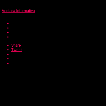
Por
Ventana Informativa
Share
Tweet
Microfinanciera obtuvo certificación Great Place to Work, la
cual es entregada a las compañías que demuestran
excelentes condiciones y experiencias laborales de estándar
mundial.
La certificación Great Place to Work otorgada a Caja
Trujillo representa un hito significativo en su historia. Este