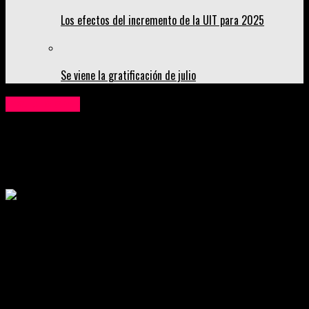
Los efectos del incremento de la UIT para 2025
Se viene la gratificación de julio
Institucional
Caja Trujillo obtiene certificación como
mejor empresa para trabajar
Publicado
2 años atrás
on
24 de enero de 2025