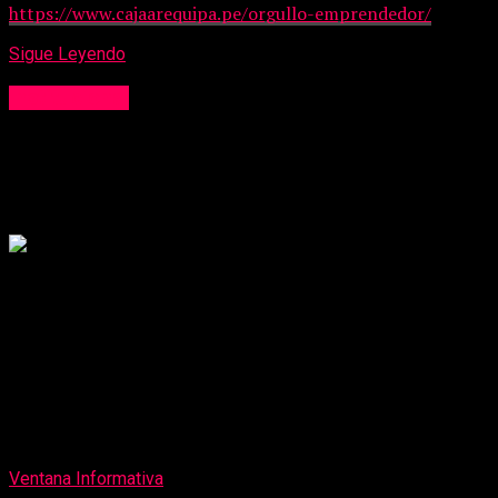
https://www.cajaarequipa.pe/orgullo-emprendedor/
Sigue Leyendo
Institucional
¿Cómo utilizar el lenguaje positivo para
fortalecer la marca personal?
Publicado
1 semana atrás
on
31 de julio de 2026
Por
Ventana Informativa