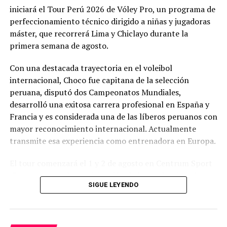
iniciará el Tour Perú 2026 de Vóley Pro, un programa de
perfeccionamiento técnico dirigido a niñas y jugadoras
máster, que recorrerá Lima y Chiclayo durante la
primera semana de agosto.
Con una destacada trayectoria en el voleibol
internacional, Choco fue capitana de la selección
peruana, disputó dos Campeonatos Mundiales,
desarrolló una exitosa carrera profesional en España y
Francia y es considerada una de las líberos peruanos con
mayor reconocimiento internacional. Actualmente
transmite esa experiencia como entrenadora en Europa.
El tour comenzará el 1 y 2 de agosto en Centrum Sport
(Barranco) con la participación de la exseleccionada
SIGUE LEYENDO
nacional Daniela Uribe, y continuará del 4 al 6 de agosto
en Chiclayo, en el Colegio San Agustín y el Colegio
Ceibos, donde la invitada especial será la exseleccionada
nacional Karla Ortiz.