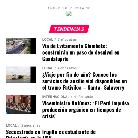
ANUNCIO PUBLICITARIO
TENDENCIAS
LOCAL
3 años atrás
Vía de Evitamiento Chimbote:
construirán un paso de desnivel en
Guadalupito
LOCAL
4 años atrás
¿Viaje por fin de año? Conoce los
servicios de auxilio vial disponibles en
el tramo Pativilca – Santa- Salaverry
INTERNACIONAL
4 años atrás
Viceministro Antúnez: ‘ El Perú impulsa
producción orgánica en tiempos de
crisis’
LOCAL
2 años atrás
Secuestrada en Trujillo es estudiante de