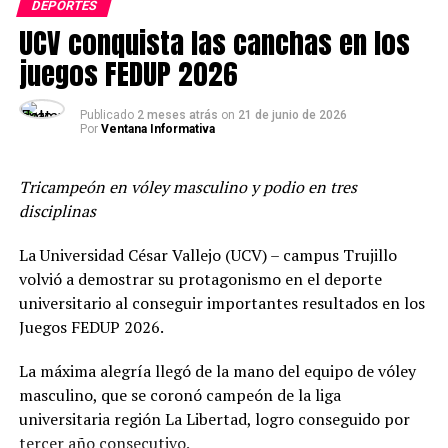
DEPORTES
UCV conquista las canchas en los
A través de Vóley Pro, Choco Palacios busca contribuir a
la formación de mejores voleibolistas, fortaleciendo el
juegos FEDUP 2026
aprendizaje desde los fundamentos técnicos hasta la
comprensión y aplicación de los sistemas tácticos de
Publicado
2 meses atrás
on
21 de junio de 2026
Por
Ventana Informativa
juego, mediante una metodología basada en la
experiencia del alto rendimiento.
Tricampeón en vóley masculino y podio en tres
Las inscripciones ya están abiertas. Para mayor
disciplinas
información, comunicarse al 986 689 096. Las alumnas
del Colegio Ceibos podrán realizar sus consultas e
La Universidad César Vallejo (UCV) – campus Trujillo
inscripciones directamente en su institución.
volvió a demostrar su protagonismo en el deporte
universitario al conseguir importantes resultados en los
Juegos FEDUP 2026.
La máxima alegría llegó de la mano del equipo de vóley
masculino, que se coronó campeón de la liga
universitaria región La Libertad, logro conseguido por
tercer año consecutivo.