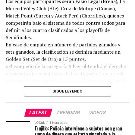
Los equipos partcipantes serán Fazio Legal (Breña), La
Merced Vóley Club (Ate), Cruz de Motupe (Comas),
Por su parte, el equipo de vóley femenino, conformado
Match Point (Surco) y Atack Perú (Chorrillos), quienes
por 15 deportistas y liderado por el entrenador Rolando
competirán bajo el sistema de todos contra todos para
Díaz, cerró una destacada participación al obtener el
definir a los cuatro clasificados a los playoffs de
tercer lugar en el reciente campeonato universitario,
Semifinales.
reafirmando el crecimiento y competitividad del
En caso de empate en número de partidos ganados y
deporte femenino vallejiano.
sets ganados, la clasificación se definirá mediante un
Golden Set (Set de Oro) a 15 puntos.
«El campeón de la categoría Silver obtendrá el derecho
de disputar las semifinales de la categoría Gold, donde
enfrentará a los equipos de mayor nivel competitivo de
la Liga Máster en busca de un lugar en la gran final.
SIGUE LEYENDO
«Queremos ofrecer una competencia de calidad que
permita seguir viviendo la pasión por el vóley. La
incorporación del Golden Set garantiza que cualquier
LATEST
TRENDING
VIDEOS
empate importante se resuelva dentro de la cancha y le
da aún más emoción al torneo», señaló Leyla Chihuán,
LOCAL
1 hora atrás
Trujillo: Policía interviene a sujetos con gran
productora y gestora de la Liga Máster de Voleibol.
suma de dinero que estaría vinculado a la