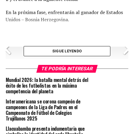
En la próxima fase, enfrentarán al ganador de Estados
Unidos – Bosnia Herzegovina.
<
>
SIGUE LEYENDO
TE PODRÍA INTERESAR
Mundial 2026: la batalla mental detrás del
éxito de los futbolistas en la máxima
competencia del planeta
TEMAS RELACIONADOS:
BÉLGICA
COPA
FÚTBOL
Interamericana se corona campeón de
MUNDIAL
campeones de la Liga de Padres en el
Campeonato de Fútbol de Colegios
SIGUIENTE POST
Entierran 150 cuerpos sin identificar en Venezuela
Trujillanos 2025
Llacuabamba presenta indumentaria que
ANTERIOR POST