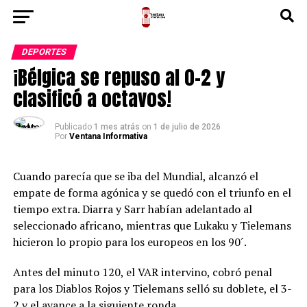
DEPORTES
¡Bélgica se repuso al 0-2 y
clasificó a octavos!
Publicado
1 mes atrás
on
1 de julio de 2026
Por
Ventana Informativa
Cuando parecía que se iba del Mundial, alcanzó el
empate de forma agónica y se quedó con el triunfo en el
tiempo extra. Diarra y Sarr habían adelantado al
seleccionado africano, mientras que Lukaku y Tielemans
hicieron lo propio para los europeos en los 90´.
Antes del minuto 120, el VAR intervino, cobró penal
para los Diablos Rojos y Tielemans selló su doblete, el 3-
2 y el avance a la siguiente ronda.