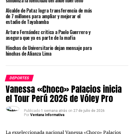
Kaira, perrita rescatista peruana viaja a Venezuela para
simboliza la identidad del ande liberteño
brindar apoyo
Alcalde de Pataz logra transferencia de más
de 7 millones para ampliar y mejorar el
estadio de Tayabamba
Arturo Fernández critica a Paolo Guerrero y
asegura que ya es parte de la mafia
Hinchas de Universitario dejan mensaje para
hinchas de Alianza Lima
DEPORTES
Vanessa «Choco» Palacios inicia
el Tour Perú 2026 de Vóley Pro
Publicado
1 semana atrás
on
27 de julio de 2026
Por
Ventana Informativa
La exseleccionada nacional Vanessa «Choco» Palacios