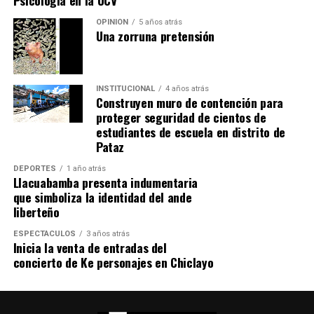
Psicología en la UCV
OPINIÓN
5 años atrás
Una zorruna pretensión
INSTITUCIONAL
4 años atrás
Construyen muro de contención para
proteger seguridad de cientos de
estudiantes de escuela en distrito de
Pataz
DEPORTES
1 año atrás
Llacuabamba presenta indumentaria
que simboliza la identidad del ande
liberteño
ESPECTÁCULOS
3 años atrás
Inicia la venta de entradas del
concierto de Ke personajes en Chiclayo