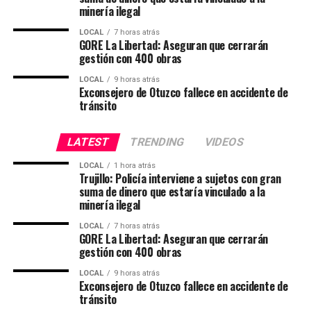
La competencia se desarrollará los martes y jueves de 9
minería ilegal
am a 1 pm en el Coliseo Montjoy de Santiago de Surco.
LOCAL
7 horas atrás
Las entradas estarán disponibles en la boletería del
GORE La Libertad: Aseguran que cerrarán
gestión con 400 obras
recinto los días de juego.
LOCAL
9 horas atrás
Exconsejero de Otuzco fallece en accidente de
tránsito
LATEST
TRENDING
VIDEOS
LOCAL
1 hora atrás
Trujillo: Policía interviene a sujetos con gran
suma de dinero que estaría vinculado a la
minería ilegal
LOCAL
7 horas atrás
GORE La Libertad: Aseguran que cerrarán
gestión con 400 obras
LOCAL
9 horas atrás
Exconsejero de Otuzco fallece en accidente de
tránsito