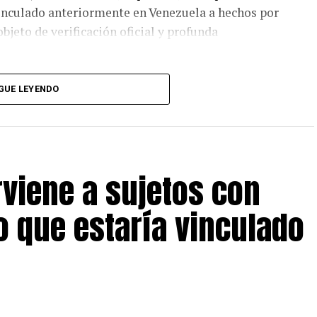
vinculado anteriormente en Venezuela a hechos por
bjeto de verificación oficial y profunda
Comisaría de Chicama y puestos a disposición de la
GUE LEYENDO
scope, para continuar todas las diligencias y
erviene a sujetos con
 que estaría vinculado