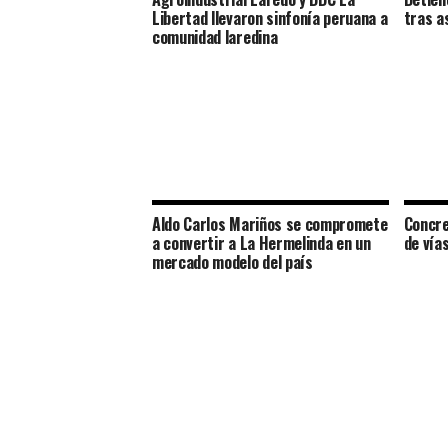
Libertad llevaron sinfonía peruana a
tras a
comunidad laredina
Aldo Carlos Mariños se compromete
Concre
a convertir a La Hermelinda en un
de vía
mercado modelo del país