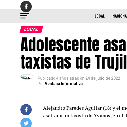
LOCAL
NACIONA
LOCAL
Adolescente asal
taxistas de Truji
Publicado
4 años atrás
on
24 de julio de 2022
Por
Ventana Informativa
Alejandro Paredes Aguilar (18) y el men
asaltar a un taxista de 53 años, en el d