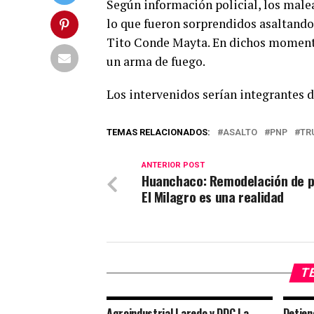
Según información policial, los malea
lo que fueron sorprendidos asaltando 
Tito Conde Mayta. En dichos momento
un arma de fuego.
Los intervenidos serían integrantes d
TEMAS RELACIONADOS:
ASALTO
PNP
TR
ANTERIOR POST
Huanchaco: Remodelación de p
El Milagro es una realidad
TE
Agroindustrial Laredo y DDC La
Detien