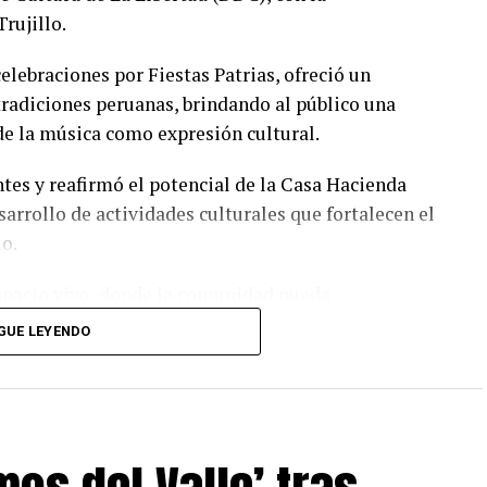
rujillo.
celebraciones por Fiestas Patrias, ofreció un
 tradiciones peruanas, brindando al público una
 de la música como expresión cultural.
tes y reafirmó el potencial de la Casa Hacienda
arrollo de actividades culturales que fortalecen el
o.
spacio vivo, donde la comunidad pueda
riencias que fortalezcan su identidad. La acogida
GUE LEYENDO
blación por vivir la cultura y el arte”, señaló Luis
ustrial Laredo.
so de Agroindustrial Laredo por impulsar espacios
 contribuyan al fortalecimiento de la identidad