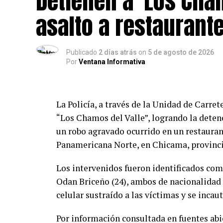
Detienen a ‘Los Cham
cultural de la comunidad.
asalto a restaurant
Publicado
2 días atrás
on
5 de agosto de 2026
Por
Ventana Informativa
La Policía, a través de la Unidad de Carret
“Los Chamos del Valle”, logrando la deten
un robo agravado ocurrido en un restauran
Panamericana Norte, en Chicama, provinci
Los intervenidos fueron identificados com
Odan Briceño (24), ambos de nacionalidad 
celular sustraído a las víctimas y se incaut
Por información consultada en fuentes abie