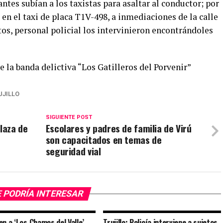
ntes subían a los taxistas para asaltar al conductor; por
en el taxi de placa T1V-498, a inmediaciones de la calle
s, personal policial los intervinieron encontrándoles
e la banda delictiva “Los Gatilleros del Porvenir”
UJILLO
SIGUIENTE POST
laza de
Escolares y padres de familia de Virú
son capacitados en temas de
seguridad vial
 PODRÍA INTERESAR
en a ‘Los Chamos del Valle’
Trujillo: Policía interviene a sujetos