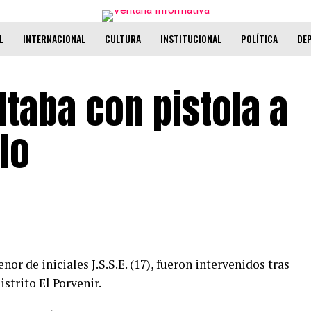
L
INTERNACIONAL
CULTURA
INSTITUCIONAL
POLÍTICA
DE
taba con pistola a
llo
or de iniciales J.S.S.E. (17), fueron intervenidos tras
istrito El Porvenir.