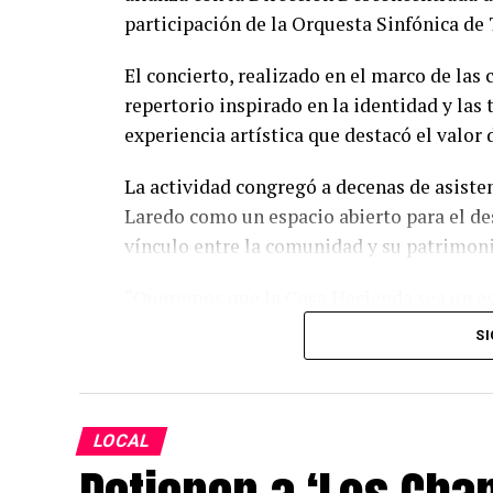
participación de la Orquesta Sinfónica de T
El concierto, realizado en el marco de las 
repertorio inspirado en la identidad y las
experiencia artística que destacó el valor
La actividad congregó a decenas de asisten
Laredo como un espacio abierto para el des
vínculo entre la comunidad y su patrimoni
“Queremos que la Casa Hacienda sea un e
encontrarse, compartir y disfrutar de expe
SI
de este evento demuestra el interés de la po
Fernando Piza, gerente general de Agroind
Esta iniciativa forma parte del compromi
LOCAL
de integración y promover actividades que