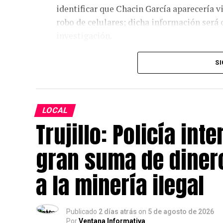
identificar que Chacin García aparecería 
robo de celulares; dicha información será o
investigación.
Los intervenidos fueron trasladados a la 
SI
Fiscalía Provincial Penal Corporativa de A
esclarecer su situación migratoria.
LOCAL
Trujillo: Policía int
gran suma de dinero
a la minería ilegal
Publicado
2 días atrás
on
5 de agosto de 2026
Por
Ventana Informativa