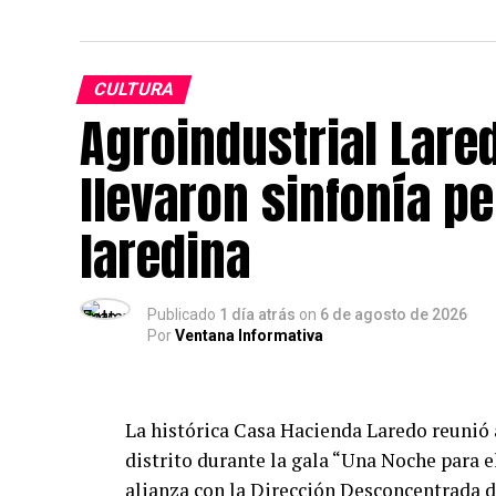
CULTURA
Agroindustrial Lared
llevaron sinfonía 
laredina
Publicado
1 día atrás
on
6 de agosto de 2026
Por
Ventana Informativa
La histórica Casa Hacienda Laredo reunió a
distrito durante la gala “Una Noche para e
alianza con la Dirección Desconcentrada d