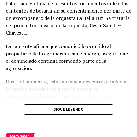
haber sido víctima de presuntos tocamientos indebidos
e intentos de besarla sin su consentimiento por parte de
TEMAS RELACIONADOS:
CONGRESO
PARO
PERÚ
un excompañero de la orquesta La Bella Luz. Se trataría
TRANSPORTE
TRANSPORTISTAS
del productor musical de la orquesta, César Sánchez
Chavesta.
SIGUIENTE POST
José Jerí asume Presidencia de la República
La cantante afirma que comunicó lo ocurrido al
ANTERIOR POST
Detienen a 11 presuntos integrantes de ‘Los
propietario de la agrupación; sin embargo, asegura que
Sanguinarios de la Construcción’
el denunciado continúa formando parte de la
agrupación.
Hasta el momento, estas afirmaciones corresponden a
la versión de la denunciante. Se espera un
pronunciamiento de la orquesta y de la persona
señalada sobre este caso.
SIGUE LEYENDO
A raíz de esta denuncia, la productora Del Barrio
Producciones tomó la decisión de suspender el proyecto
de una serie sobre la historia de la Orquesta La Bella
NACIONAL