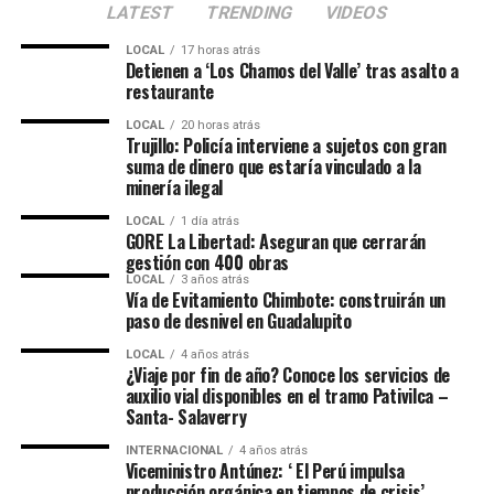
LATEST
TRENDING
VIDEOS
con Lima (74 298), Puno (72 529), Piura (64 402), Cusco
(58 344), Áncash (47 934), La Libertad (42 007),
LOCAL
17 horas atrás
Ayacucho (41 107), Junín (39 655), Loreto (39 401),
Detienen a ‘Los Chamos del Valle’ tras asalto a
restaurante
Huánuco (37 420), San Martín (35 942), Apurímac (32
928), Huancavelica (29 034), Lambayeque (26 905),
LOCAL
20 horas atrás
Trujillo: Policía interviene a sujetos con gran
Amazonas (20 534), Ucayali (19 333), Arequipa (15 878),
suma de dinero que estaría vinculado a la
Pasco (9499), Ica (9066), Tumbes (7003), Tacna (4345),
minería ilegal
Moquegua (3978) y Madre de Dios (2605).
LOCAL
1 día atrás
GORE La Libertad: Aseguran que cerrarán
El programa del Midis agregó que se vienen realizando
gestión con 400 obras
campañas de tarjetización y capacitaciones en
LOCAL
3 años atrás
Vía de Evitamiento Chimbote: construirán un
diferentes puntos del país, con el objetivo de
paso de desnivel en Guadalupito
modernizar el proceso y que la población sea parte de
una adecuada inclusión financiera. De esta manera,
LOCAL
4 años atrás
¿Viaje por fin de año? Conoce los servicios de
aprenden a utilizar su tarjeta de débito y la importancia
auxilio vial disponibles en el tramo Pativilca –
de no compartir su clave secreta.
Santa- Salaverry
INTERNACIONAL
4 años atrás
Viceministro Antúnez: ‘ El Perú impulsa
producción orgánica en tiempos de crisis’