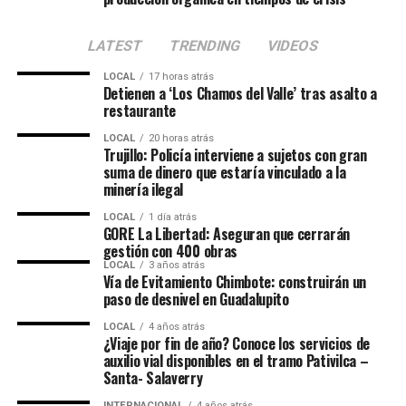
Aplicativo Yachaq
LATEST
TRENDING
VIDEOS
En ese sentido, Pensión 65 agregó que se actualizó el
aplicativo Yachaq, una herramienta disponible para
LOCAL
17 horas atrás
Android que permite consultar si un adulto mayor
Detienen a ‘Los Chamos del Valle’ tras asalto a
restaurante
forma parte del programa social. Se puede instalar
desde el Play Store
LOCAL
20 horas atrás
Trujillo: Policía interviene a sujetos con gran
(https://play.google.com/store/apps/details?
suma de dinero que estaría vinculado a la
id=pe.gob.pension65.yachaq), con los siguientes pasos:
minería ilegal
1. Dirigirse a la opción “Infórmate aquí”.
LOCAL
1 día atrás
GORE La Libertad: Aseguran que cerrarán
gestión con 400 obras
2. Coloque el número de DNI del adulto mayor.
LOCAL
3 años atrás
Vía de Evitamiento Chimbote: construirán un
paso de desnivel en Guadalupito
3. Replique el código de cuatro dígitos de colores que
aparecerá en un recuadro.
LOCAL
4 años atrás
¿Viaje por fin de año? Conoce los servicios de
auxilio vial disponibles en el tramo Pativilca –
4. Cuando esté listo, presione la opción “Buscar”
Santa- Salaverry
En la app también podrán conocer cuáles son los
INTERNACIONAL
4 años atrás