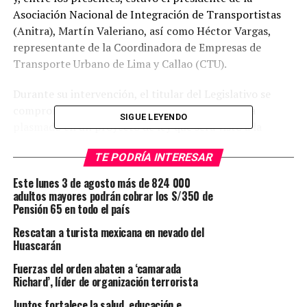
Asociación Nacional de Integración de Transportistas
(Anitra), Martín Valeriano, así como Héctor Vargas,
representante de la Coordinadora de Empresas de
Transporte Urbano de Lima y Callao (CTU).
Durante su intervención, el titular del Legislativo se
comprometió a atender sus pedidos, el cual sería
SIGUE LEYENDO
plasmado en un proyecto de ley que será visto a la
brevedad por las comisiones ordinarias respectivas.
TE PODRÍA INTERESAR
Entre los puntos acordados, se indicó que se propondrá
la creación de un grupo élite especializado, cuya función
Este lunes 3 de agosto más de 824 000
principal será enfrentar de manera inmediata las
adultos mayores podrán cobrar los S/350 de
Pensión 65 en todo el país
distintas modalidades extorsivas que afectan el sector
transporte.
Rescatan a turista mexicana en nevado del
Huascarán
De acuerdo a lo conversado, la propuesta legislativa se
Fuerzas del orden abaten a ‘camarada
presentará en un plazo de 10 días hábiles y, tras su
Richard’, líder de organización terrorista
presentación, será atendida con carácter prioritario por
Juntos fortalece la salud, educación e
las comisiones respectivas y, luego, en la agenda del