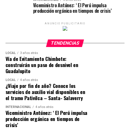
Viceministro Antúnez: ‘ El Perú impulsa
requisitos para solicitar su afiliación al programa del
producción orgánica en tiempos de crisis’
Midis y absolver sus dudas a preguntas frecuentes.
Yachaq también se puede utilizar en una computadora, a
ANUNCIO PUBLICITARIO
través del siguiente enlace:
https://movil.pension65.gob.pe/yachaq/#/. En ambas
TENDENCIAS
plataformas, el aplicativo cuenta con versiones en
lenguas originarias: aimara y quechua.
LOCAL
3 años atrás
Vía de Evitamiento Chimbote:
construirán un paso de desnivel en
Guadalupito
LOCAL
4 años atrás
¿Viaje por fin de año? Conoce los
servicios de auxilio vial disponibles en
el tramo Pativilca – Santa- Salaverry
INTERNACIONAL
4 años atrás
Viceministro Antúnez: ‘ El Perú impulsa
producción orgánica en tiempos de
crisis’