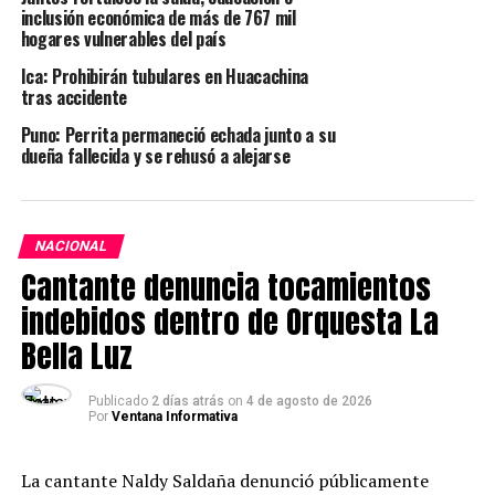
inclusión económica de más de 767 mil
Pleno del Congreso, que se dará en un plazo máximo de
hogares vulnerables del país
30 días hábiles.
Ica: Prohibirán tubulares en Huacachina
tras accidente
Además, se acordó que se realizará una mesa de trabajo
con los representantes de los transportistas que
Puno: Perrita permaneció echada junto a su
asistieron hoy, para evaluar los avances de la iniciativa.
dueña fallecida y se rehusó a alejarse
En la reunión también participaron los titulares de la
Comisión Especial Multipartidaria de Seguridad
NACIONAL
Ciudadana, Alfredo Azurín, así el de la Comisión de
Cantante denuncia tocamientos
Transportes, Juan Carlos Mori, quienes tomaron nota de
los planteamientos que serán evaluados por los grupos
indebidos dentro de Orquesta La
de trabajo parlamentarios.
Bella Luz
Publicado
2 días atrás
on
4 de agosto de 2026
Por
Ventana Informativa
La cantante Naldy Saldaña denunció públicamente