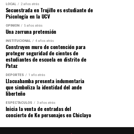
LOCAL
2 años atrás
Secuestrada en Trujillo es estudiante de
Psicología en la UCV
OPINIÓN
5 años atrás
Una zorruna pretensión
INSTITUCIONAL
4 años atrás
Construyen muro de contención para
proteger seguridad de cientos de
estudiantes de escuela en distrito de
Pataz
DEPORTES
1 año atrás
Llacuabamba presenta indumentaria
que simboliza la identidad del ande
liberteño
ESPECTÁCULOS
3 años atrás
Inicia la venta de entradas del
concierto de Ke personajes en Chiclayo