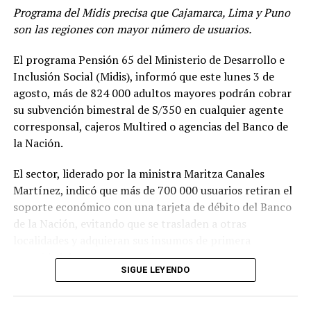
En otro momento, mencionó que, en coordinación con
Programa del Midis precisa que Cajamarca, Lima y Puno
el Instituto Nacional de Defensa Civil, se está
son las regiones con mayor número de usuarios.
disponiendo de refugios y almacenes, y se está
solicitando apoyo a otros países para contar con más
El programa Pensión 65 del Ministerio de Desarrollo e
carpas, motobombas, alimentos y agua, y estar mejor
Inclusión Social (Midis), informó que este lunes 3 de
preparados.
agosto, más de 824 000 adultos mayores podrán cobrar
su subvención bimestral de S/350 en cualquier agente
Además, indicó que dará instrucciones para que el
corresponsal, cajeros Multired o agencias del Banco de
Ministerio de Salud inicie la vacunación contra el
la Nación.
dengue. “Tenemos que trabajar en equipo”, puntualizó.
El sector, liderado por la ministra Maritza Canales
La jornada de trabajo en Piura contempló la verificación
Martínez, indicó que más de 700 000 usuarios retiran el
de la situación de los ríos Chira y Piura, y la visita a los
soporte económico con una tarjeta de débito del Banco
sectores Potreritos, Limonal y Los Ejidos, donde se
de la Nación, evitando que se trasladen a otras
llevan a cabo labores de limpieza y descolmatación
localidades y adquieran sus insumos de primera
necesidad de manera inmediata.
SIGUE LEYENDO
Cabe precisar que el mayor número de usuarios se
encuentra en Cajamarca, con 90 204. La lista continúa