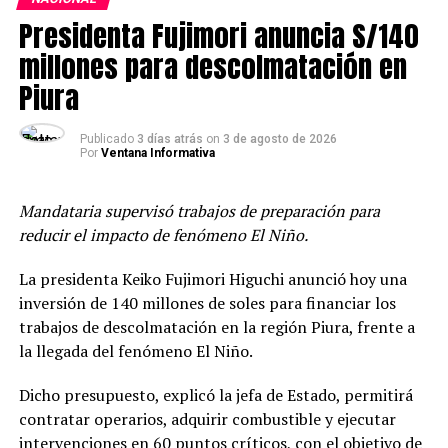
Luz. «En Del Barrio Producciones mantenemos una
Presidenta Fujimori anuncia S/140
política de tolerancia cero frente a cualquier forma de
acoso, hostigamiento o violencia de género. No podemos
millones para descolmatación en
ni debemos avanzar en un proyecto audiovisual que
Piura
retrate auna agrupación mientras una persona señalada
en una denuncia de esta gravedad continúe formando
Publicado
3 días atrás
on
3 de agosto de 2026
parte de ella», indicó la productora en su comunicado.
Por
Ventana Informativa
Mandataria supervisó trabajos de preparación para
reducir el impacto de fenómeno El Niño.
La presidenta Keiko Fujimori Higuchi anunció hoy una
inversión de 140 millones de soles para financiar los
trabajos de descolmatación en la región Piura, frente a
la llegada del fenómeno El Niño.
Dicho presupuesto, explicó la jefa de Estado, permitirá
contratar operarios, adquirir combustible y ejecutar
intervenciones en 60 puntos críticos, con el objetivo de