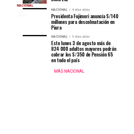
Perú
de
Sueldo
NACIONAL
y
la
La
1
NACIONAL
4 días atrás
día
se
Orquesta
Presidenta Fujimori anuncia S/140
presidenta
atrás
presidencial
millones para descolmatación en
reunió
La
Keiko
Piura
con
Bella
Fujimori
de
percibirá
Keiko
Luz
NACIONAL
5 días atrás
una
Este lunes 3 de agosto más de
señala
Keiko
824 000 adultos mayores podrán
remuneración
que
cobrar los S/350 de Pensión 65
mensual
él
Fujimori
en todo el país
de
y
S/
superará
Naldy
MÁS NACIONAL
35
Saldaña
568,
los
tenían
monto
una
que
35
relación
se
clandestina
mantiene
mil
vigente
para
soles
el