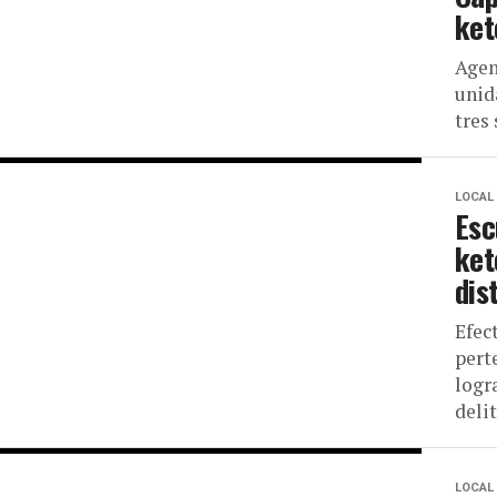
ket
Agen
unid
tres 
LOCAL
Esc
ket
dis
Efec
pert
logr
delit
LOCAL