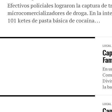
Efectivos policiales lograron la captura de 
microcomercializadores de droga. En la inte
101 ketes de pasta básica de cocaína...
LOCAL
Cap
Fam
En u
Comi
Divi
la b
LOCAL
Cap