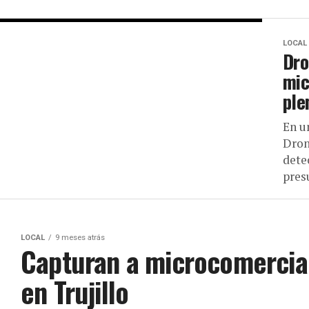
LOCAL
Dro
mic
ple
En u
Dron
dete
presu
LOCAL
9 meses atrás
Capturan a microcomercia
en Trujillo