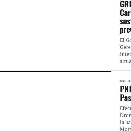
GRE
Car
sus
pre
El G
Gere
inte
situ
SIN C
PNP
Pas
Efec
Dron
la b
Mora”