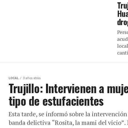
Tru
Hua
dro
Pers
acud
loca
canti
LOCAL
3 años atrás
Trujillo: Intervienen a mu
tipo de estufacientes
Esta tarde, se informó sobre la intervención
banda delictiva “Rosita, la mami del vicio”. 