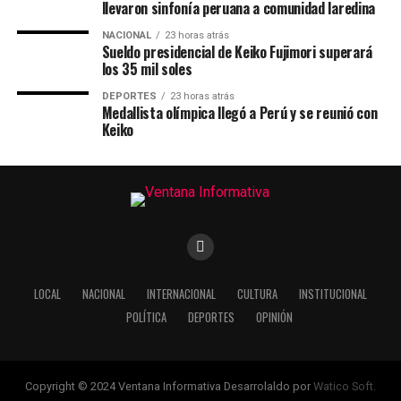
llevaron sinfonía peruana a comunidad laredina
NACIONAL
23 horas atrás
Sueldo presidencial de Keiko Fujimori superará
los 35 mil soles
DEPORTES
23 horas atrás
Medallista olímpica llegó a Perú y se reunió con
Keiko
LOCAL
NACIONAL
INTERNACIONAL
CULTURA
INSTITUCIONAL
POLÍTICA
DEPORTES
OPINIÓN
Copyright © 2024 Ventana Informativa Desarrolaldo por
Watico Soft.