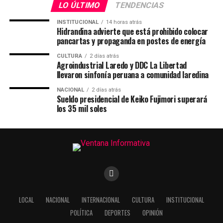
LO ÚLTIMO
TENDENCIAS
INSTITUCIONAL
14 horas atrás
Hidrandina advierte que está prohibido colocar
pancartas y propaganda en postes de energía
CULTURA
2 días atrás
Agroindustrial Laredo y DDC La Libertad
llevaron sinfonía peruana a comunidad laredina
NACIONAL
2 días atrás
Sueldo presidencial de Keiko Fujimori superará
los 35 mil soles
LOCAL
NACIONAL
INTERNACIONAL
CULTURA
INSTITUCIONAL
POLÍTICA
DEPORTES
OPINIÓN