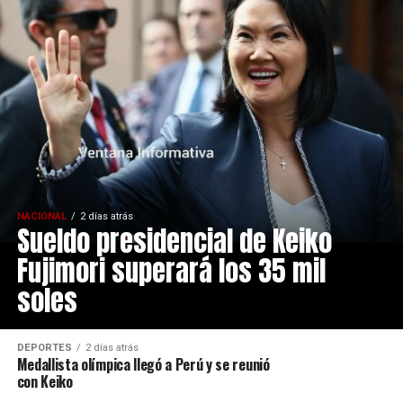
NACIONAL
2 días atrás
Sueldo presidencial de Keiko
Fujimori superará los 35 mil
soles
DEPORTES
2 días atrás
Medallista olímpica llegó a Perú y se reunió
con Keiko