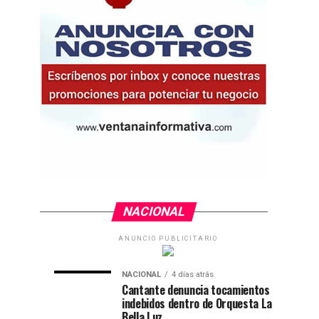
NACIONAL
ANUNCIO PUBLICITARIO
Medallista
Esposa
DEPORTES
ESPECTÁCULOS
1
2
olímpica
de
día
días
atrás
atrás
NACIONAL
4 días atrás
llegó
exdirector
Cantante denuncia tocamientos
a
musical
indebidos dentro de Orquesta La
Bella Luz