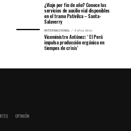
¿Viaje por fin de año? Conoce los
servicios de auxilio vial disponibles
en el tramo Pativilca – Santa-
Salaverry
INTERNACIONAL
4 años atrás
Viceministro Antúnez: ‘ El Perú
impulsa producción orgánica en
tiempos de crisis’
RTES
OPINIÓN