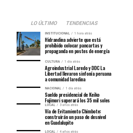
cargo...
LO ÚLTIMO
TENDENCIAS
INSTITUCIONAL
1 hora atrás
Hidrandina advierte que está
prohibido colocar pancartas y
propaganda en postes de energía
CULTURA
1 día atrás
Agroindustrial Laredo y DDC La
Libertad llevaron sinfonía peruana
a comunidad laredina
NACIONAL
1 día atrás
Sueldo presidencial de Keiko
Fujimori superará los 35 mil soles
LOCAL
3 años atrás
Vía de Evitamiento Chimbote:
construirán un paso de desnivel
en Guadalupito
LOCAL
4 años atrás