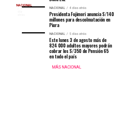
Perú
de
Sueldo
NACIONAL
y
la
NACIONAL
4 días atrás
La
1
día
Presidenta Fujimori anuncia S/140
se
Orquesta
presidenta
atrás
presidencial
millones para descolmatación en
reunió
La
Keiko
Piura
con
Bella
Fujimori
de
percibirá
Keiko
Luz
NACIONAL
5 días atrás
Este lunes 3 de agosto más de
una
señala
Keiko
824 000 adultos mayores podrán
remuneración
que
cobrar los S/350 de Pensión 65
mensual
él
Fujimori
en todo el país
de
y
S/
MÁS NACIONAL
superará
Naldy
35
Saldaña
568,
los
tenían
monto
una
que
35
relación
se
clandestina
mantiene
mil
vigente
para
soles
el