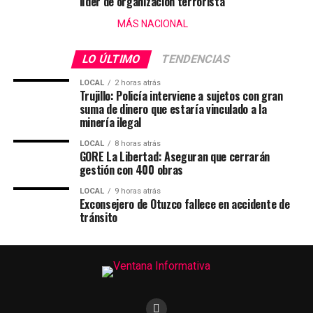
líder de organización terrorista
MÁS NACIONAL
LO ÚLTIMO
TENDENCIAS
LOCAL
2 horas atrás
Trujillo: Policía interviene a sujetos con gran
suma de dinero que estaría vinculado a la
minería ilegal
LOCAL
8 horas atrás
GORE La Libertad: Aseguran que cerrarán
gestión con 400 obras
LOCAL
9 horas atrás
Exconsejero de Otuzco fallece en accidente de
tránsito