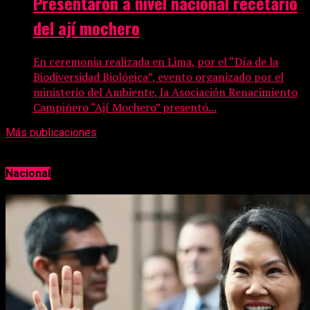
Presentaron a nivel nacional recetario
del ají mochero
En ceremonia realizada en Lima, por el “Día de la
Biodiversidad Biológica”, evento organizado por el
ministerio del Ambiente, la Asociación Renacimiento
Campiñero “Ají Mochero” presentó...
Más publicaciones
Nacional