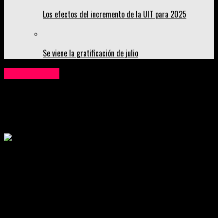
Los efectos del incremento de la UIT para 2025
Se viene la gratificación de julio
Internacional
Se recuperan despachos no tradicionales
de Perú a Australia
Publicado
4 años atrás
on
14 de junio de 2022