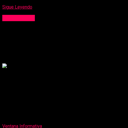
Sigue Leyendo
Internacional
Hallan sin vida a niño argentino
desaparecido tras terremotos en
Venezuela
Publicado
1 mes atrás
on
8 de julio de 2026
Por
Ventana Informativa