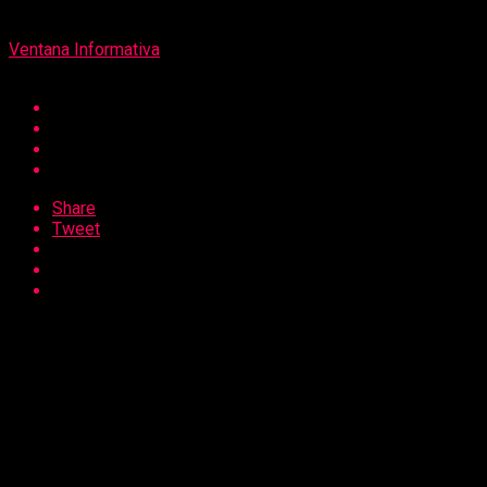
Por
Ventana Informativa
Share
Tweet
Los despachos peruanos con valor agregado a Australia
están en proceso de recuperación y encaminados a
remontar la cifra de la prepandemia. En el primer
cuatrimestre del año sumaron US$ 14 millones 400 mil,
10.8% más que en el 2021, pero 4% menos respecto al
mismo periodo del 2019 (US$ 15 millones), informó la
Asociación de Exportadores (ADEX).