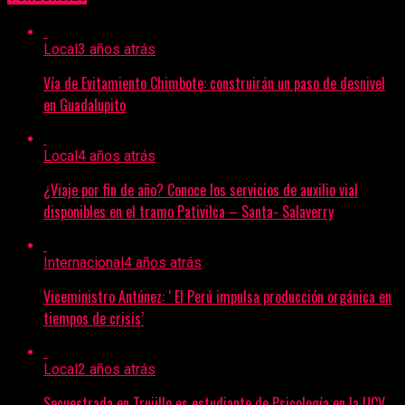
Local
3 años atrás
Vía de Evitamiento Chimbote: construirán un paso de desnivel
en Guadalupito
Local
4 años atrás
¿Viaje por fin de año? Conoce los servicios de auxilio vial
disponibles en el tramo Pativilca – Santa- Salaverry
Internacional
4 años atrás
Viceministro Antúnez: ‘ El Perú impulsa producción orgánica en
tiempos de crisis’
Local
2 años atrás
Secuestrada en Trujillo es estudiante de Psicología en la UCV