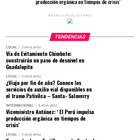
producción orgánica en tiempos de crisis’
ANUNCIO PUBLICITARIO
TENDENCIAS
LOCAL
3 años atrás
Vía de Evitamiento Chimbote:
construirán un paso de desnivel en
Guadalupito
LOCAL
4 años atrás
¿Viaje por fin de año? Conoce los
servicios de auxilio vial disponibles en
el tramo Pativilca – Santa- Salaverry
INTERNACIONAL
4 años atrás
Viceministro Antúnez: ‘ El Perú impulsa
producción orgánica en tiempos de
crisis’
LOCAL
2 años atrás