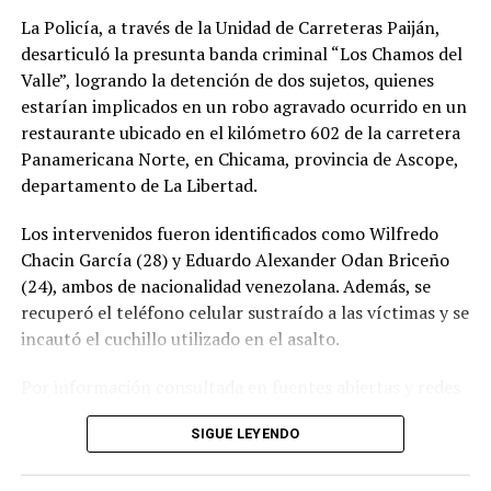
Esta iniciativa forma parte del compromiso de
La Policía, a través de la Unidad de Carreteras Paiján,
Agroindustrial Laredo por impulsar espacios de
desarticuló la presunta banda criminal “Los Chamos del
integración y promover actividades que contribuyan al
Valle”, logrando la detención de dos sujetos, quienes
fortalecimiento de la identidad cultural de la
estarían implicados en un robo agravado ocurrido en un
comunidad.
restaurante ubicado en el kilómetro 602 de la carretera
Panamericana Norte, en Chicama, provincia de Ascope,
departamento de La Libertad.
Los intervenidos fueron identificados como Wilfredo
Chacin García (28) y Eduardo Alexander Odan Briceño
(24), ambos de nacionalidad venezolana. Además, se
recuperó el teléfono celular sustraído a las víctimas y se
incautó el cuchillo utilizado en el asalto.
Por información consultada en fuentes abiertas y redes
sociales, al parecer, se ha podido identificar que Chacin
SIGUE LEYENDO
García aparecería vinculado anteriormente en
Venezuela a hechos por robo de celulares; dicha