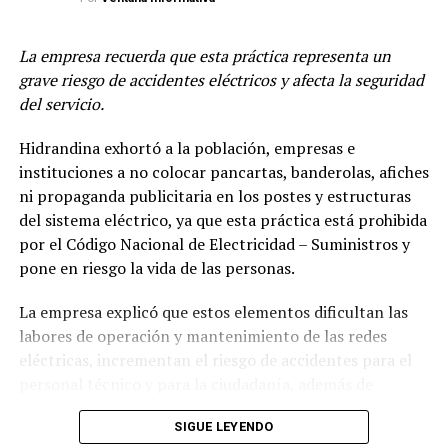
por los gobiernos, una moneda descentralizada que
hoy por hoy tiene mucho más valor que el euro, el
La empresa recuerda que esta práctica representa un
dólar y que no tiene inflación. El bitcoin comenzó
grave riesgo de accidentes eléctricos y afecta la seguridad
costando en el 2009 más o menos 0.01 centavo de
del servicio.
dólar, en la pandemia comenzó a costar $60 mil
dólares, actualmente su valor está en 40 mil dólares,
Hidrandina exhortó a la población, empresas e
una moneda que gracias a la demanda y a la
instituciones a no colocar pancartas, banderolas, afiches
usabilidad de la humanidad tiene un valor. Con sus
ni propaganda publicitaria en los postes y estructuras
más de 80 trader se encargan de poder ver la
del sistema eléctrico, ya que esta práctica está prohibida
fluctuación de los criptomercados dentro de los
por el Código Nacional de Electricidad – Suministros y
mercados de Forex, los mercados de las acciones
pone en riesgo la vida de las personas.
para poder sacar rendimientos que pueda ganar la
empresa, que pueda ganar el trader, y el cliente
La empresa explicó que estos elementos dificultan las
donde la inversión es un ganar ganar. A raíz de ver
labores de operación y mantenimiento de las redes
directamente todo esto me doy cuenta de que puedo
eléctricas, incrementan el riesgo de accidentes para el
recomendar un producto financiero automatizado,
personal técnico y para la ciudadanía, además de
que pueda beneficiar a las personas sin que tengan
comprometer la continuidad y calidad del servicio de
que estar pensando si sube o baja el mercado,
SIGUE LEYENDO
energía eléctrica.
simplemente que tengan un rendimiento variable