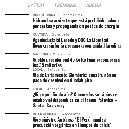
información será objeto de verificación oficial y
LATEST
TRENDING
VIDEOS
profunda investigación.
INSTITUCIONAL
12 horas atrás
Los intervenidos fueron trasladados a la Comisaría de
Hidrandina advierte que está prohibido colocar
pancartas y propaganda en postes de energía
Chicama y puestos a disposición de la Fiscalía Provincial
Penal Corporativa de Ascope, para continuar todas las
CULTURA
2 días atrás
Agroindustrial Laredo y DDC La Libertad
diligencias y esclarecer su situación migratoria.
llevaron sinfonía peruana a comunidad laredina
NACIONAL
2 días atrás
Sueldo presidencial de Keiko Fujimori superará
los 35 mil soles
LOCAL
3 años atrás
Vía de Evitamiento Chimbote: construirán un
paso de desnivel en Guadalupito
LOCAL
4 años atrás
¿Viaje por fin de año? Conoce los servicios de
auxilio vial disponibles en el tramo Pativilca –
Santa- Salaverry
INTERNACIONAL
4 años atrás
Viceministro Antúnez: ‘ El Perú impulsa
producción orgánica en tiempos de crisis’