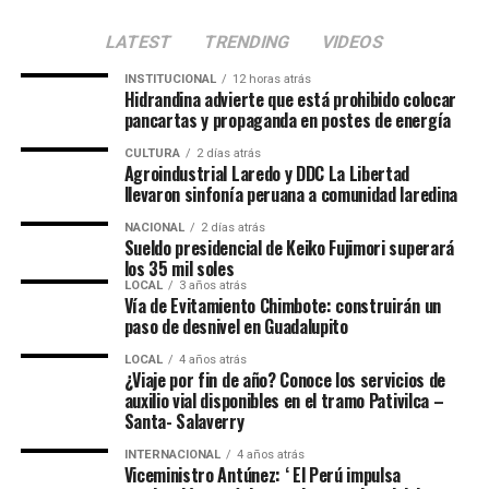
LATEST
TRENDING
VIDEOS
INSTITUCIONAL
12 horas atrás
Hidrandina advierte que está prohibido colocar
pancartas y propaganda en postes de energía
CULTURA
2 días atrás
Agroindustrial Laredo y DDC La Libertad
llevaron sinfonía peruana a comunidad laredina
NACIONAL
2 días atrás
Sueldo presidencial de Keiko Fujimori superará
los 35 mil soles
LOCAL
3 años atrás
Vía de Evitamiento Chimbote: construirán un
paso de desnivel en Guadalupito
LOCAL
4 años atrás
¿Viaje por fin de año? Conoce los servicios de
auxilio vial disponibles en el tramo Pativilca –
Santa- Salaverry
INTERNACIONAL
4 años atrás
Viceministro Antúnez: ‘ El Perú impulsa