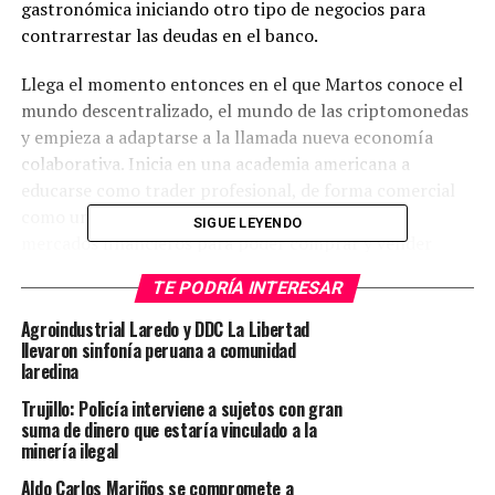
gastronómica iniciando otro tipo de negocios para
contrarrestar las deudas en el banco.
Llega el momento entonces en el que Martos conoce el
mundo descentralizado, el mundo de las criptomonedas
y empieza a adaptarse a la llamada nueva economía
colaborativa. Inicia en una academia americana a
educarse como trader profesional, de forma comercial
como un comerciante dentro del mundo de los
SIGUE LEYENDO
mercados financieros para poder comprar y vender
dentro de estos y ganar buenas fluctuaciones y poder
TE PODRÍA INTERESAR
beneficiarse como inversionista personalizado,
apalancado de una educación en donde se da cuenta que
Agroindustrial Laredo y DDC La Libertad
ser trader o ser inversionista profesional es
llevaron sinfonía peruana a comunidad
laredina
exactamente igual que estudiar una carrera académica
durante 10 años.
Trujillo: Policía interviene a sujetos con gran
suma de dinero que estaría vinculado a la
minería ilegal
“Estudié la teoría, me aprendí el análisis técnico, el
análisis fundamental de los mercados financieros
Aldo Carlos Mariños se compromete a