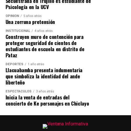
Secuestrada en Trujillo es estudiante de
Psicología en la UCV
OPINIÓN
5 años atrás
Una zorruna pretensión
INSTITUCIONAL
4 años atrás
Construyen muro de contención para
proteger seguridad de cientos de
estudiantes de escuela en distrito de
Pataz
DEPORTES
1 año atrás
Llacuabamba presenta indumentaria
que simboliza la identidad del ande
liberteño
ESPECTÁCULOS
3 años atrás
Inicia la venta de entradas del
concierto de Ke personajes en Chiclayo